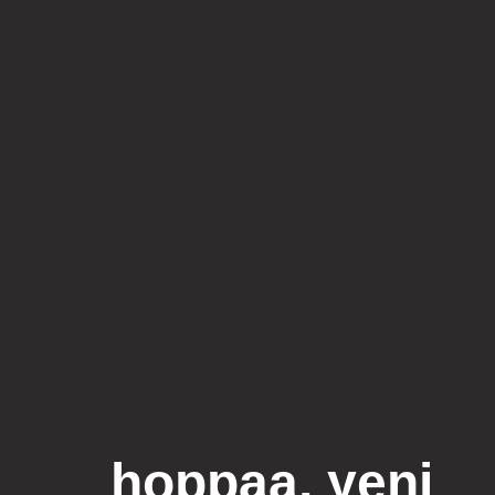
hoppaa, yeni